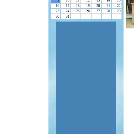
9
10
11
12
13
14
15
16
17
18
19
20
21
22
23
24
25
26
27
28
29
30
31